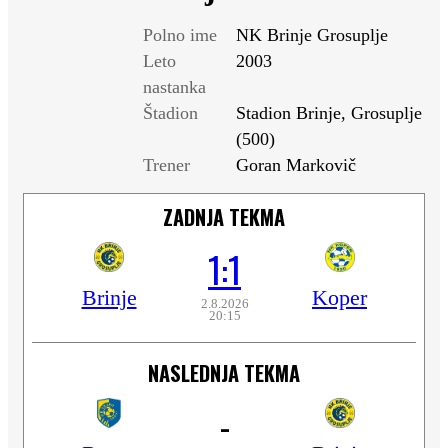
Polno ime
NK Brinje Grosuplje
Leto
2003
nastanka
Štadion
Stadion Brinje, Grosuplje
(500)
Trener
Goran Markovič
ZADNJA TEKMA
1:1
Brinje
Koper
2.8.2026
20:15
NASLEDNJA TEKMA
-