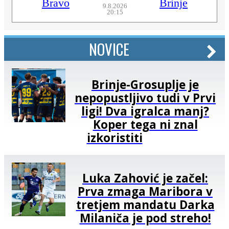
Bravo
Brinje
9.8.2026
20:15
NOVICE
Brinje-Grosuplje je
nepopustljivo tudi v Prvi
ligi! Dva igralca manj?
Koper tega ni znal
izkoristiti
Luka Zahović je začel:
Prva zmaga Maribora v
tretjem mandatu Darka
Milaniča je pod streho!