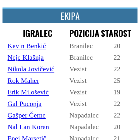
EKIPA
IGRALEC
POZICIJA
STAROST
Kevin Benkić
Branilec
20
Nejc Klašnja
Branilec
22
Nikola Jovičević
Vezist
22
Rok Maher
Vezist
25
Erik Milošević
Vezist
19
Gal Puconja
Vezist
22
Gašper Černe
Napadalec
22
Nal Lan Koren
Napadalec
20
Enej Marsetič
Napadalec
21