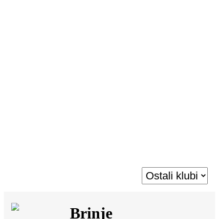
SI
|
RS
|
EN
Brinje