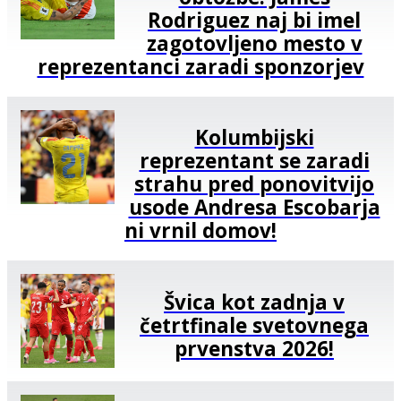
Rodriguez naj bi imel
zagotovljeno mesto v
reprezentanci zaradi sponzorjev
Kolumbijski
reprezentant se zaradi
strahu pred ponovitvijo
usode Andresa Escobarja
ni vrnil domov!
Švica kot zadnja v
četrtfinale svetovnega
prvenstva 2026!