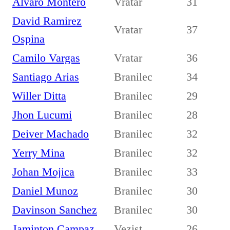
Álvaro Montero
Vratar
31
David Ramirez
Vratar
37
Ospina
Camilo Vargas
Vratar
36
Santiago Arias
Branilec
34
Willer Ditta
Branilec
29
Jhon Lucumi
Branilec
28
Deiver Machado
Branilec
32
Yerry Mina
Branilec
32
Johan Mojica
Branilec
33
Daniel Munoz
Branilec
30
Davinson Sanchez
Branilec
30
Jaminton Campaz
Vezist
26