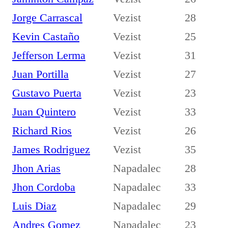
Jorge Carrascal
Vezist
28
Kevin Castaño
Vezist
25
Jefferson Lerma
Vezist
31
Juan Portilla
Vezist
27
Gustavo Puerta
Vezist
23
Juan Quintero
Vezist
33
Richard Rios
Vezist
26
James Rodriguez
Vezist
35
Jhon Arias
Napadalec
28
Jhon Cordoba
Napadalec
33
Luis Diaz
Napadalec
29
Andres Gomez
Napadalec
23