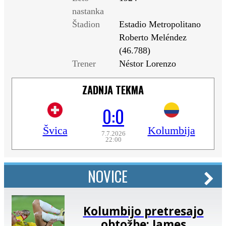
nastanka
Štadion
Estadio Metropolitano
Roberto Meléndez
(46.788)
Trener
Néstor Lorenzo
ZADNJA TEKMA
0:0
Švica
Kolumbija
7.7.2026
22:00
NOVICE
Kolumbijo pretresajo
obtožbe: James