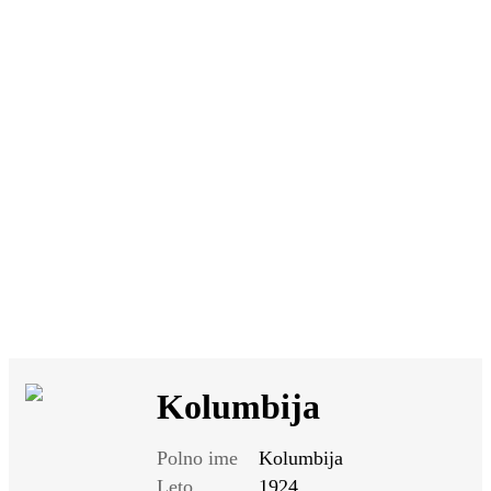
SI
|
RS
|
EN
Kolumbija
Polno ime
Kolumbija
Leto
1924