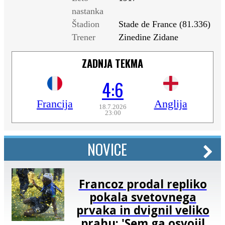
nastanka
Štadion
Stade de France (81.336)
Trener
Zinedine Zidane
ZADNJA TEKMA
4:6
Francija
Anglija
18.7.2026
23:00
NOVICE
Francoz prodal repliko
pokala svetovnega
prvaka in dvignil veliko
prahu: 'Sem ga osvojil