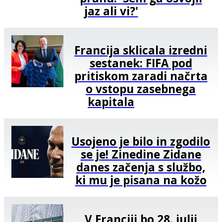
jaz ali vi?'
Francija sklicala izredni
sestanek: FIFA pod
pritiskom zaradi načrta
o vstopu zasebnega
kapitala
Usojeno je bilo in zgodilo
se je! Zinedine Zidane
danes začenja s službo,
ki mu je pisana na kožo
V Franciji bo 28. julij