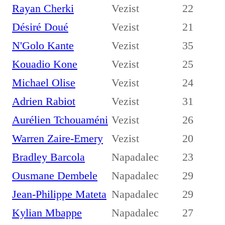
Rayan Cherki
Vezist
22
Désiré Doué
Vezist
21
N'Golo Kante
Vezist
35
Kouadio Kone
Vezist
25
Michael Olise
Vezist
24
Adrien Rabiot
Vezist
31
Aurélien Tchouaméni
Vezist
26
Warren Zaire-Emery
Vezist
20
Bradley Barcola
Napadalec
23
Ousmane Dembele
Napadalec
29
Jean-Philippe Mateta
Napadalec
29
Kylian Mbappe
Napadalec
27