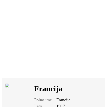
SI
|
RS
|
EN
Francija
Polno ime
Francija
Leto
1917