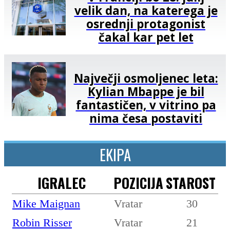
velik dan, na katerega je
osrednji protagonist
čakal kar pet let
Največji osmoljenec leta:
Kylian Mbappe je bil
fantastičen, v vitrino pa
nima česa postaviti
EKIPA
IGRALEC
POZICIJA
STAROST
Mike Maignan
Vratar
30
Robin Risser
Vratar
21