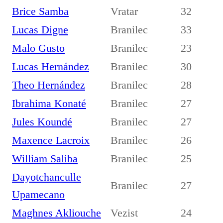
Brice Samba
Vratar
32
Lucas Digne
Branilec
33
Malo Gusto
Branilec
23
Lucas Hernández
Branilec
30
Theo Hernández
Branilec
28
Ibrahima Konaté
Branilec
27
Jules Koundé
Branilec
27
Maxence Lacroix
Branilec
26
William Saliba
Branilec
25
Dayotchanculle
Branilec
27
Upamecano
Maghnes Akliouche
Vezist
24