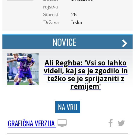
rojstva
Starost
26
Država
Irska
NOVICE
Ali Reghba: 'Vsi so lahko
videli, kaj se je zgodilo in
težko se je sprijazniti z
remijem'
NA VRH
GRAFIČNA VERZIJA
SLEDITE NAM