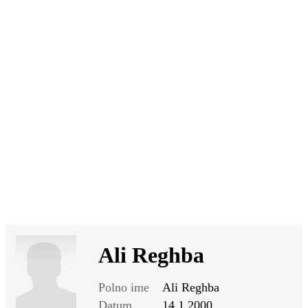
SI
|
RS
|
EN
Ali Reghba
Polno ime
Ali Reghba
Datum
14.1.2000