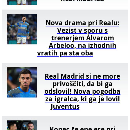
Nova drama pri Realu:
Vezist v sporu s
trenerjem Alvarom
Arbeloo, na izhodnih
vratih pa sta oba
Real Madrid si ne more
privoščiti, da bi ga
odslovil! Nova pogodba
za igralca, ki ga je lovil
Juventus
Konec še ene ere pri