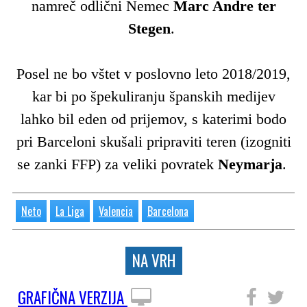
namreč odlični Nemec
Marc Andre ter
Stegen
.
Posel ne bo vštet v poslovno leto 2018/2019,
kar bi po špekuliranju španskih medijev
lahko bil eden od prijemov, s katerimi bodo
pri Barceloni skušali pripraviti teren (izogniti
se zanki FFP) za veliki povratek
Neymarja
.
Neto
La Liga
Valencia
Barcelona
NA VRH
GRAFIČNA VERZIJA
SLEDITE NAM