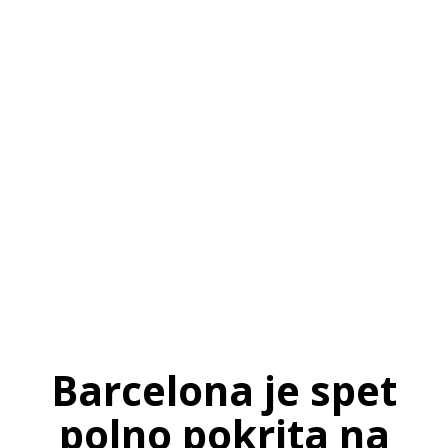
SI
|
RS
|
EN
Barcelona je spet
polno pokrita na