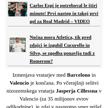
Carlos Espí je potreboval le štiri
minute! Prvi nastop in takoj prvi
gol za Real Madrid – VIDEO
Nočna mora Atletica, tik pred
zdajci je izgubil Cucurello in
Silvo, se zgodba ponavlja tudi z
Romerom?
Izmenjava vratarjev med
Barcelono
in
Valencio
je končana. Po včerajšnji selitvi
nizozemskega vratarja
Jasperja Cillessna
v
Valencio (za 35 milijonov evrov
odškodnine), je zdaj v nasprotno smer prišel