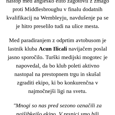
nastop med angleško elito zagotovil z zmago
proti Middlesbroughu v finalu dodatnih
kvalifikacij na Wembleyju, navdušenje pa se
je hitro preselilo tudi na ulice mesta.
Med paradiranjem z odprtim avtobusom je
lastnik kluba
Acun Ilicali
navijačem poslal
jasno sporočilo. Turški medijski mogotec je
napovedal, da bo klub poleti aktivno
nastopal na prestopnem trgu in skušal
zgraditi ekipo, ki bo konkurenčna v
najmočnejši ligi na svetu.
"Mnogi so nas pred sezono označili za
najšibkejšo ekipo. V resnici smo bili