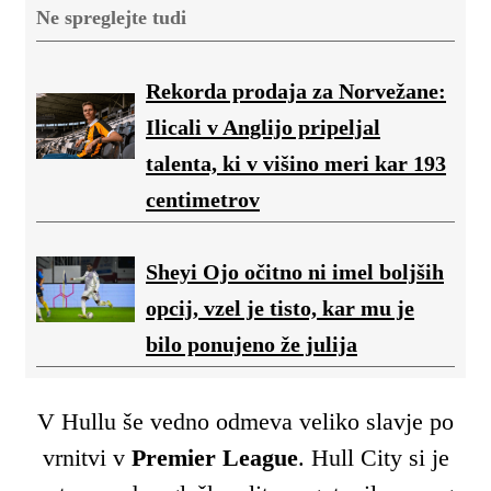
Ne spreglejte tudi
Rekorda prodaja za Norvežane:
Ilicali v Anglijo pripeljal
talenta, ki v višino meri kar 193
centimetrov
Sheyi Ojo očitno ni imel boljših
opcij, vzel je tisto, kar mu je
bilo ponujeno že julija
V Hullu še vedno odmeva veliko slavje po
vrnitvi v
Premier League
. Hull City si je