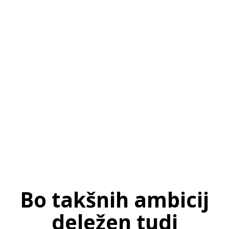
SI
|
RS
|
EN
Bo takšnih ambicij
deležen tudi