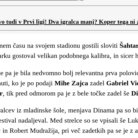
o tudi v Prvi ligi! Dva igralca manj? Koper tega ni z
nem času na svojem stadionu gostili sloviti
Šahta
rku gostoval velikan podobnega kalibra, in sicer 
e pa je bila nedvomno bolj relevantna prva polovic
uti, ko je po podaji
Mihe Zajca
zadel
Gabriel Vi
r
, tik pred odmorom pa je z bele točke zadel še
Di
alcev iz mladinske šole, menjava Dinama pa so bili
estival nadaljeval. Med strelce so se vpisali še Lu
in Robert Mudražija, pri več zadetkih pa se je z