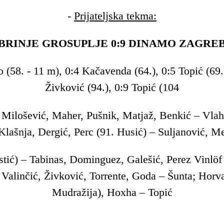
-
Prijateljska tekma:
BRINJE GROSUPLJE 0:9 DINAMO ZAGRE
jo (58. - 11 m), 0:4 Kačavenda (64.), 0:5 Topić (69.
Živković (94.), 0:9 Topić (104
 Milošević, Maher, Pušnik, Matjaž, Benkić – Vlah
lašnja, Dergić, Perc (91. Husić) – Suljanović, M
stić) – Tabinas, Dominguez, Galešić, Perez Vinlöf 
 Valinčić, Živković, Torrente, Goda – Šunta; Horv
Mudražija), Hoxha – Topić