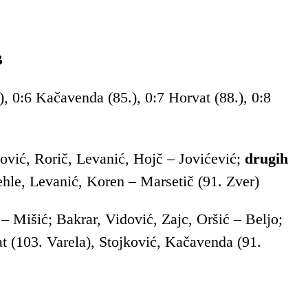
B
), 0:6 Kačavenda (85.), 0:7 Horvat (88.), 0:8
ović, Rorič, Levanić, Hojč – Jovićević;
drugih
ehle, Levanić, Koren – Marsetič (91. Zver)
– Mišić; Bakrar, Vidović, Zajc, Oršić – Beljo;
at (103. Varela), Stojković, Kačavenda (91.