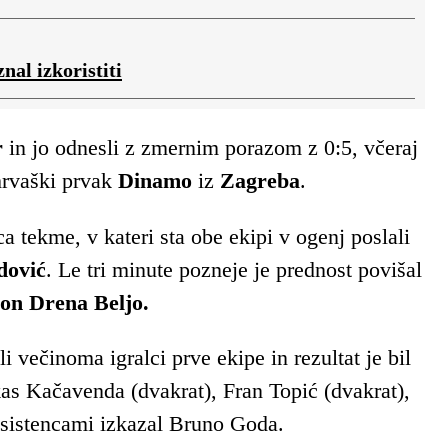
nal izkoristiti
r
in jo odnesli z zmernim porazom z 0:5, včeraj
hrvaški prvak
Dinamo
iz
Zagreba
.
a tekme, v kateri sta obe ekipi v ogenj poslali
dović
. Le tri minute pozneje je prednost povišal
on Drena Beljo.
 večinoma igralci prve ekipe in rezultat je bil
kas Kačavenda (dvakrat), Fran Topić (dvakrat),
 asistencami izkazal Bruno Goda.