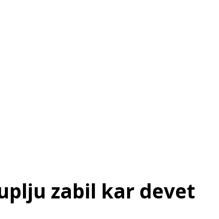
SI
|
RS
|
EN
uplju zabil kar devet