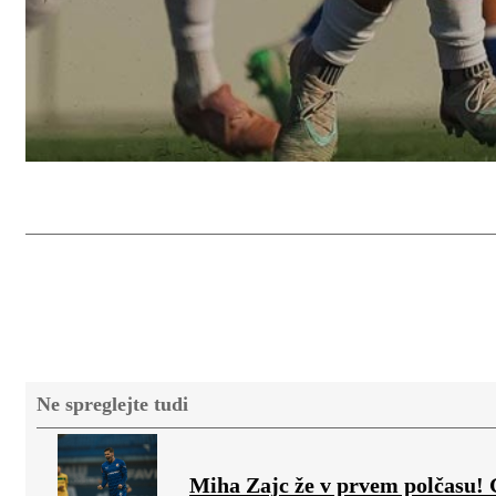
Ne spreglejte tudi
Miha Zajc že v prvem polčasu!