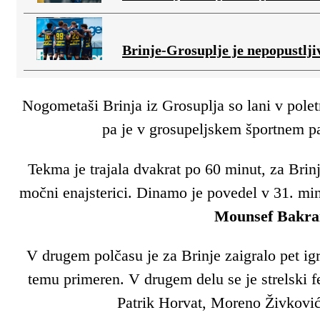
Brinje-Grosuplje je nepopustljiv
Nogometaši Brinja iz Grosuplja so lani v polet
pa je v grosupeljskem športnem pa
Tekma je trajala dvakrat po 60 minut, za Brinj
močni enajsterici. Dinamo je povedel v 31. min
Mounsef Bakra
V drugem polčasu je za Brinje zaigralo pet igr
temu primeren. V drugem delu se je strelski f
Patrik Horvat, Moreno Živković 