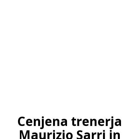
SI
|
RS
|
EN
Cenjena trenerja
Maurizio Sarri in