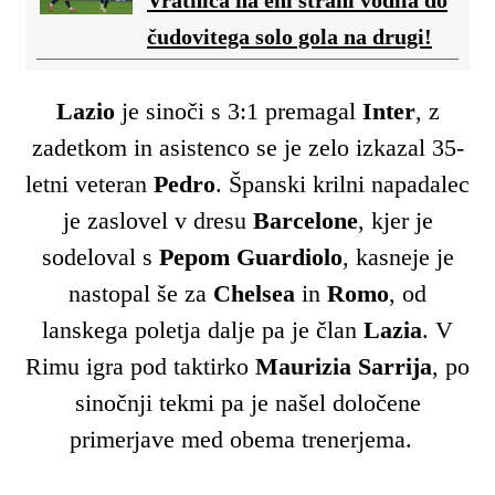
čudovitega solo gola na drugi!
Lazio
je sinoči s 3:1 premagal
Inter
, z
zadetkom in asistenco se je zelo izkazal 35-
letni veteran
Pedro
. Španski krilni napadalec
je zaslovel v dresu
Barcelone
, kjer je
sodeloval s
Pepom Guardiolo
, kasneje je
nastopal še za
Chelsea
in
Romo
, od
lanskega poletja dalje pa je član
Lazia
. V
Rimu igra pod taktirko
Maurizia Sarrija
, po
sinočnji tekmi pa je našel določene
primerjave med obema trenerjema.