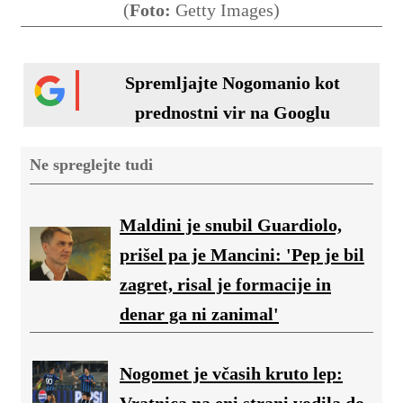
(
Foto:
Getty Images)
Spremljajte Nogomanio kot
prednostni vir na Googlu
Ne spreglejte tudi
Maldini je snubil Guardiolo,
prišel pa je Mancini: 'Pep je bil
zagret, risal je formacije in
denar ga ni zanimal'
Nogomet je včasih kruto lep:
Vratnica na eni strani vodila do