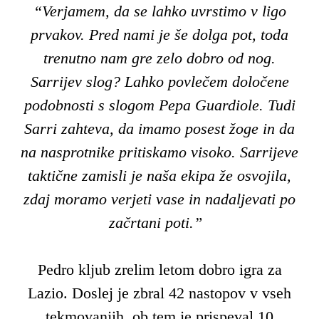
“Verjamem, da se lahko uvrstimo v ligo
prvakov. Pred nami je še dolga pot, toda
trenutno nam gre zelo dobro od nog.
Sarrijev slog? Lahko povlečem določene
podobnosti s slogom Pepa Guardiole. Tudi
Sarri zahteva, da imamo posest žoge in da
na nasprotnike pritiskamo visoko. Sarrijeve
taktične zamisli je naša ekipa že osvojila,
zdaj moramo verjeti vase in nadaljevati po
začrtani poti.”
Pedro kljub zrelim letom dobro igra za
Lazio. Doslej je zbral 42 nastopov v vseh
tekmovanjih, ob tem je prispeval 10