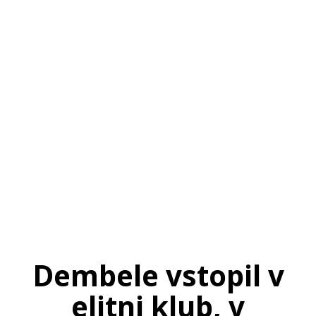
SI
|
RS
|
EN
Dembele vstopil v
elitni klub, v