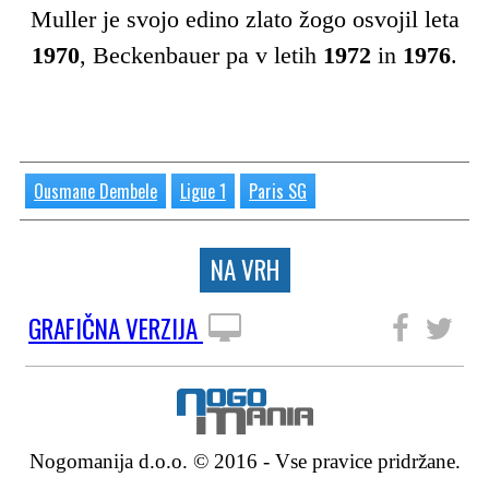
Muller je svojo edino zlato žogo osvojil leta
1970
, Beckenbauer pa v letih
1972
in
1976
.
Ousmane Dembele
Ligue 1
Paris SG
NA VRH
GRAFIČNA VERZIJA
SLEDITE NAM
Nogomanija d.o.o. © 2016 - Vse pravice pridržane.