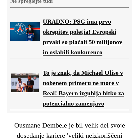
Ne spreglejte tudi
URADNO: PSG ima prvo
okrepitev poletja! Evropski
prvaki so plačali 50 milijonov
in oslabili konkurenco
To je znak, da Michael Olise v
nobenem primeru ne more v
Real! Bayern izgublja bitko za
potencialno zamenjavo
Ousmane Dembele je bil velik del svoje
dosedanje kariere 'veliki neizkoriščeni