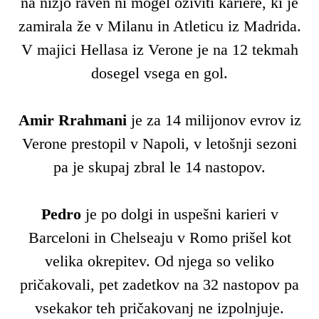
na nižjo raven ni mogel oživiti kariere, ki je
zamirala že v Milanu in Atleticu iz Madrida.
V majici Hellasa iz Verone je na 12 tekmah
dosegel vsega en gol.
Amir Rrahmani
je za 14 milijonov evrov iz
Verone prestopil v Napoli, v letošnji sezoni
pa je skupaj zbral le 14 nastopov.
Pedro
je po dolgi in uspešni karieri v
Barceloni in Chelseaju v Romo prišel kot
velika okrepitev. Od njega so veliko
pričakovali, pet zadetkov na 32 nastopov pa
vsekakor teh pričakovanj ne izpolnjuje.