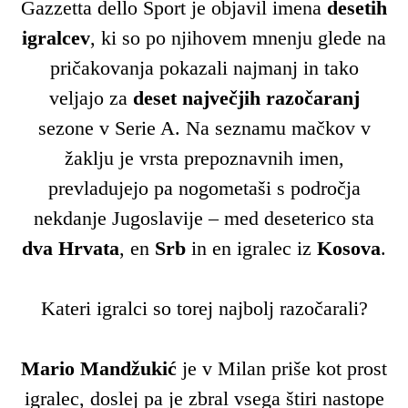
Gazzetta dello Sport je objavil imena
desetih
igralcev
, ki so po njihovem mnenju glede na
pričakovanja pokazali najmanj in tako
veljajo za
deset največjih razočaranj
sezone v Serie A. Na seznamu mačkov v
žaklju je vrsta prepoznavnih imen,
prevladujejo pa nogometaši s področja
nekdanje Jugoslavije – med deseterico sta
dva Hrvata
, en
Srb
in en igralec iz
Kosova
.
Kateri igralci so torej najbolj razočarali?
Mario Mandžukić
je v Milan priše kot prost
igralec, doslej pa je zbral vsega štiri nastope