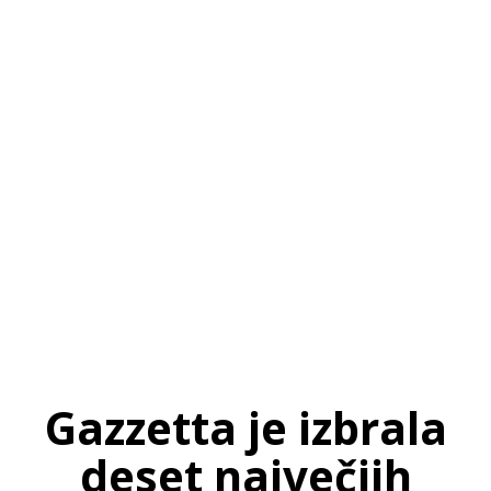
SI
|
RS
|
EN
Gazzetta je izbrala
deset največjih