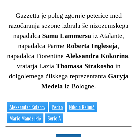
Gazzetta je poleg zgornje peterice med
razočaranja sezone izbrala še nizozemskega
napadalca
Sama Lammersa
iz Atalante,
napadalca Parme
Roberta Ingleseja
,
napadalca Fiorentine
Aleksandra Kokorina
,
vratarja Lazia
Thomasa Strakosho
in
dolgoletnega čilskega reprezentanta
Garyja
Medela
iz Bologne.
Aleksandar Kolarov
Pedro
Nikola Kalinić
Mario Mandžukić
Serie A