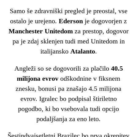
Samo še zdravniški pregled je preostal, vse
ostalo je urejeno.
Ederson
je dogovorjen z
Manchester Unitedom
za prestop, dogovor
pa je zdaj sklenjen tudi med Unitedom in
italijansko
Atalanto
.
Angleži so se dogovorili za plačilo
40.5
milijona evrov
odškodnine v fiksnem
znesku, bonusi pa znašajo 4.5 milijona
evrov. Igralec bo podpisal štiriletno
pogodbo, ki bo vsebovala tudi opcijo
podaljšanja za eno leto.
Šestindvajsetletni Brazilec bo prva okrepitev