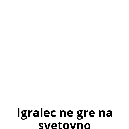
SI
|
RS
|
EN
Igralec ne gre na
svetovno