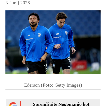
3. junij 2026
Ederson (
Foto:
Getty Images)
Spremljajte Nogomanio kot