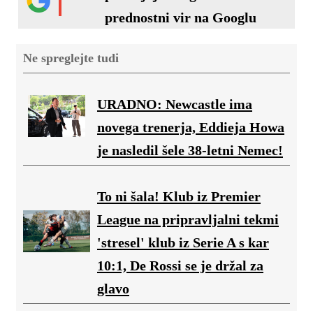
prednostni vir na Googlu
Ne spreglejte tudi
URADNO: Newcastle ima
novega trenerja, Eddieja Howa
je nasledil šele 38-letni Nemec!
To ni šala! Klub iz Premier
League na pripravljalni tekmi
'stresel' klub iz Serie A s kar
10:1, De Rossi se je držal za
glavo