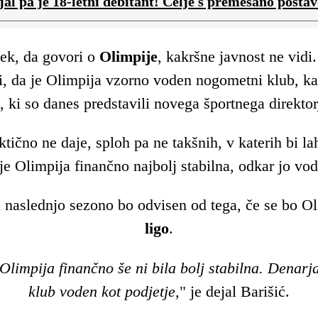
al pa je 18-letni debitant! Celje s premešano posta
ek, da govori o
Olimpije
, kakršne javnost ne vidi
li, da je Olimpija vzorno voden nogometni klub, k
, ki so danes predstavili novega športnega direkto
raktično ne daje, sploh pa ne takšnih, v katerih bi 
 je Olimpija finančno najbolj stabilna, odkar jo vod
 naslednjo sezono bo odvisen od tega, če se bo Oli
ligo
.
Olimpija finančno še ni bila bolj stabilna. Denarj
klub voden kot podjetje,
" je dejal Barišić.