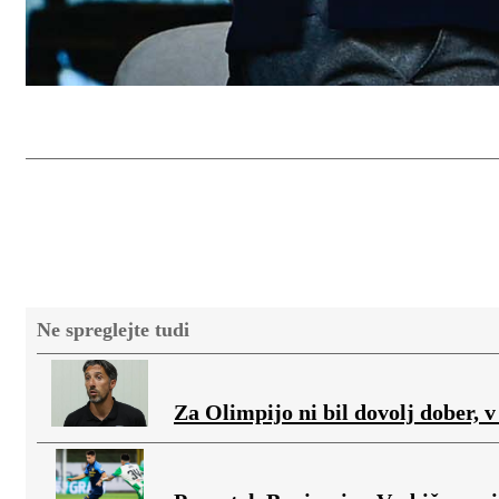
Ne spreglejte tudi
Za Olimpijo ni bil dovolj dober, 