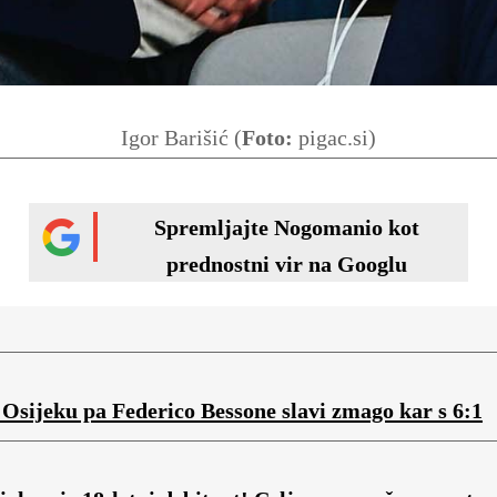
Igor Barišić (
Foto:
pigac.si)
Spremljajte Nogomanio kot
prednostni vir na Googlu
v Osijeku pa Federico Bessone slavi zmago kar s 6:1