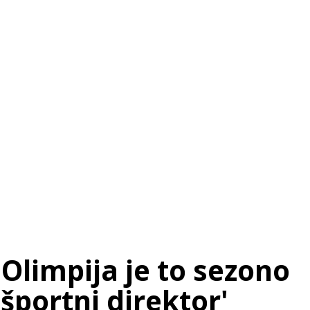
SI
|
RS
|
EN
'Olimpija je to sezono
 športni direktor'