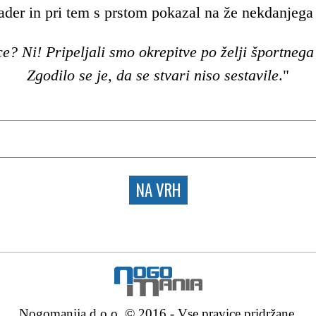
i kader in pri tem s prstom pokazal na že nekdanjeg
ce? Ni! Pripeljali smo okrepitve po želji športnega
Zgodilo se je, da se stvari niso sestavile
."
NA VRH
Nogomanija d.o.o. © 2016 - Vse pravice pridržane.