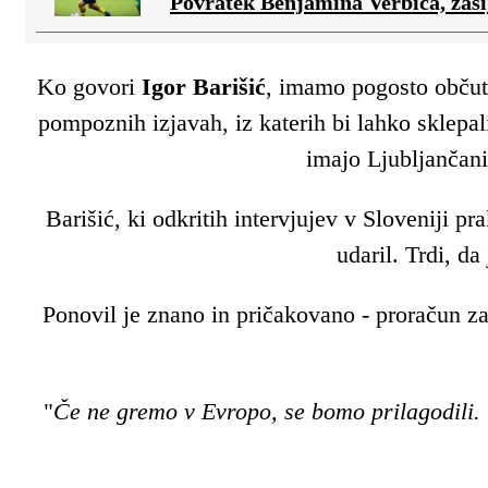
Povratek Benjamina Verbiča, zasij
Ko govori
Igor Barišić
, imamo pogosto občut
pompoznih izjavah, iz katerih bi lahko sklepa
imajo Ljubljančani
Barišić, ki odkritih intervjujev v Sloveniji p
udaril. Trdi, da
Ponovil je znano in pričakovano - proračun za
"
Če ne gremo v Evropo, se bomo prilagodili. 