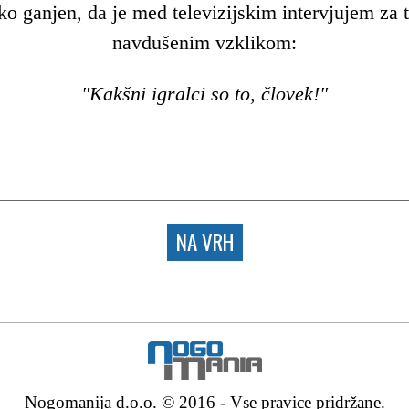
ako ganjen, da je med televizijskim intervjujem za t
navdušenim vzklikom:
"Kakšni igralci so to, človek!"
NA VRH
Nogomanija d.o.o. © 2016 - Vse pravice pridržane.