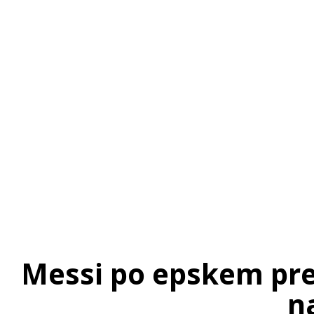
Messi po epskem preo
na