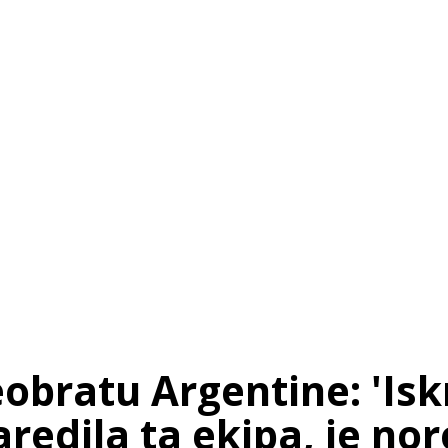
bratu Argentine: 'Iskr
redila ta ekipa, je nor