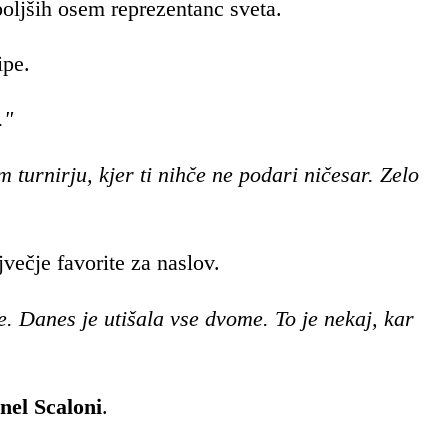
oljših osem reprezentanc sveta.
ipe.
."
 turnirju, kjer ti nihče ne podari ničesar. Zelo
večje favorite za naslov.
e. Danes je utišala vse dvome. To je nekaj, kar
nel Scaloni
.