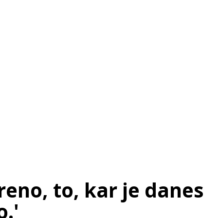
SI
|
RS
|
EN
eno, to, kar je danes
o.'