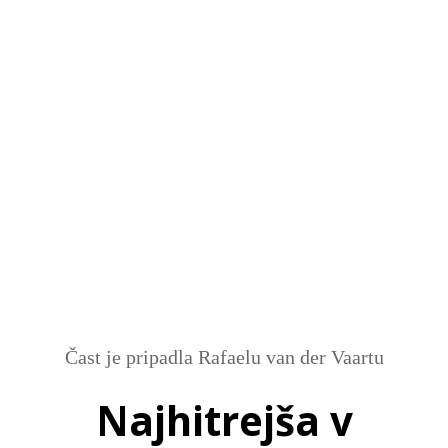
SI
|
RS
|
EN
Čast je pripadla Rafaelu van der Vaartu
Najhitrejša v