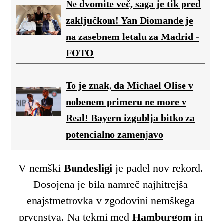
Ne dvomite več, saga je tik pred
zaključkom! Yan Diomande je
na zasebnem letalu za Madrid -
FOTO
To je znak, da Michael Olise v
nobenem primeru ne more v
Real! Bayern izgublja bitko za
potencialno zamenjavo
V nemški
Bundesligi
je padel nov rekord.
Dosojena je bila namreč najhitrejša
enajstmetrovka v zgodovini nemškega
prvenstva. Na tekmi med
Hamburgom
in