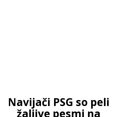
SI
|
RS
|
EN
Navijači PSG so peli
žaljive pesmi na