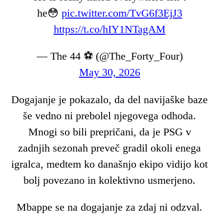
he😳
pic.twitter.com/TvG6f3EjJ3
https://t.co/hIY1NTagAM
— The 44 ⚽️ (@The_Forty_Four)
May 30, 2026
Dogajanje je pokazalo, da del navijaške baze
še vedno ni prebolel njegovega odhoda.
Mnogi so bili prepričani, da je PSG v
zadnjih sezonah preveč gradil okoli enega
igralca, medtem ko današnjo ekipo vidijo kot
bolj povezano in kolektivno usmerjeno.
Mbappe se na dogajanje za zdaj ni odzval.