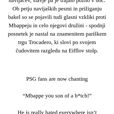
navijačev, slavje pa je trajalo pozno v noč.
Ob petju navijaških pesmi in prižiganju
bakel so se pojavili tudi glasni vzkliki proti
Mbappeju in celo njegovi družini - spodnji
posnetek je nastal na znamenitem pariškem
trgu Trocadero, ki slovi po svojem
čudovitem razgledu na Eifflov stolp.
PSG fans are now chanting
“Mbappe you son of a b*tch!”
He is really hated everywhere isn’t