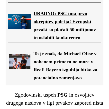
URADNO: PSG ima prvo
okrepitev poletja! Evropski
prvaki so plačali 50 milijonov
in oslabili konkurenco
To je znak, da Michael Olise v
nobenem primeru ne more v
Real! Bayern izgublja bitko za
potencialno zamenjavo
Zgodovinski uspeh
PSG
in osvojitev
drugega naslova v ligi prvakov zapored nista