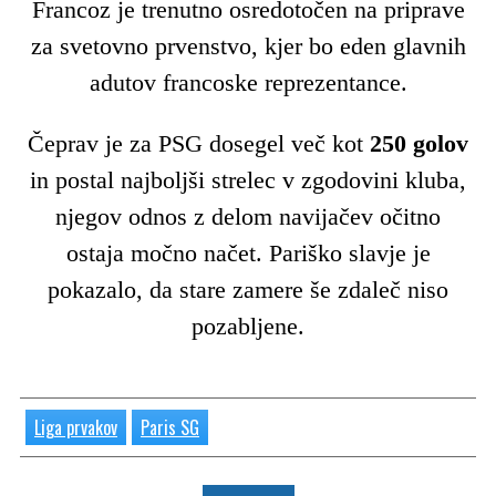
Francoz je trenutno osredotočen na priprave
za svetovno prvenstvo, kjer bo eden glavnih
adutov francoske reprezentance.
Čeprav je za PSG dosegel več kot
250 golov
in postal najboljši strelec v zgodovini kluba,
njegov odnos z delom navijačev očitno
ostaja močno načet. Pariško slavje je
pokazalo, da stare zamere še zdaleč niso
pozabljene.
Liga prvakov
Paris SG