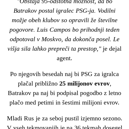
"Obstaja 95-odstotna možnost, da bo
Batrakov postal igralec PSG-ja. Vodilni
možje obeh klubov so opravili že številne
pogovore. Luis Campos bo prihodnji teden
odpotoval v Moskvo, da dokonča posel. Le
višja sila lahko prepreči ta prestop,"
je dejal
agent.
Po njegovih besedah naj bi PSG za igralca
plačal približno
25 milijonov evrov
,
Batrakov pa naj bi podpisal pogodbo z letno
plačo med petimi in šestimi milijoni evrov.
Mladi Rus je za seboj pustil izjemno sezono.
V vseh tekmovanjih je na 36 tekmah dosegel