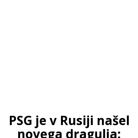
SI
|
RS
|
EN
PSG je v Rusiji našel
novega dragulja: