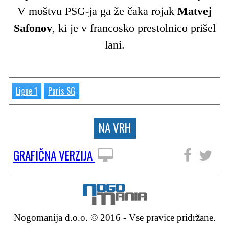
V moštvu PSG-ja ga že čaka rojak
Matvej
Safonov
, ki je v francosko prestolnico prišel
lani.
Ligue 1
Paris SG
NA VRH
GRAFIČNA VERZIJA
SLEDITE NAM
Nogomanija d.o.o. © 2016 - Vse pravice pridržane.