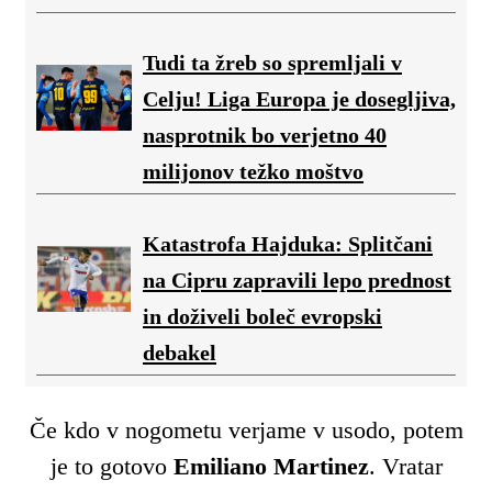
Tudi ta žreb so spremljali v
Celju! Liga Europa je dosegljiva,
nasprotnik bo verjetno 40
milijonov težko moštvo
Katastrofa Hajduka: Splitčani
na Cipru zapravili lepo prednost
in doživeli boleč evropski
debakel
Če kdo v nogometu verjame v usodo, potem
je to gotovo
Emiliano Martinez
. Vratar