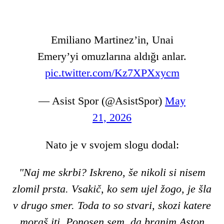
Emiliano Martinez’in, Unai
Emery’yi omuzlarına aldığı anlar.
pic.twitter.com/Kz7XPXxycm
— Asist Spor (@AsistSpor)
May
21, 2026
Nato je v svojem slogu dodal:
"Naj me skrbi? Iskreno, še nikoli si nisem
zlomil prsta. Vsakič, ko sem ujel žogo, je šla
v drugo smer. Toda to so stvari, skozi katere
moraš iti. Ponosen sem, da branim Aston