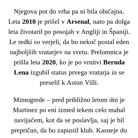
Njegova pot do vrha pa ni bila običajna.
Leta
2010
je prišel v
Arsenal
, nato pa dolga
leta životaril po posojah v Angliji in Španiji.
Le redki so verjeli, da bo nekoč postal eden
najboljših vratarjev na svetu. Prelomnica je
prišla leta
2020
, ko je po vrnitvi
Bernda
Lena
izgubil status prvega vratarja in se
preselil k Aston Villi.
Mimogrede – pred približno letom dni je
Martinez po eni izmed tekem celo mahal
navijačem, kot da se poslavlja, saj je bil
prepričan, da bo zapustil klub. Kasneje do