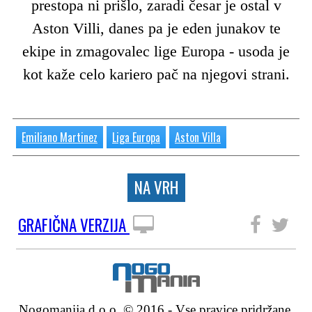
prestopa ni prišlo, zaradi česar je ostal v
Aston Villi, danes pa je eden junakov te
ekipe in zmagovalec lige Europa - usoda je
kot kaže celo kariero pač na njegovi strani.
Emiliano Martinez
Liga Europa
Aston Villa
NA VRH
GRAFIČNA VERZIJA
SLEDITE NAM
Nogomanija d.o.o. © 2016 - Vse pravice pridržane.