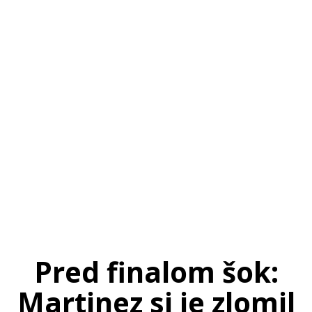
SI
|
RS
|
EN
Pred finalom šok:
Martinez si je zlomil