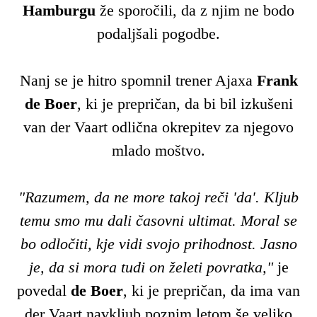
Hamburgu
že sporočili, da z njim ne bodo
podaljšali pogodbe.
Nanj se je hitro spomnil trener Ajaxa
Frank
de Boer
, ki je prepričan, da bi bil izkušeni
van der Vaart odlična okrepitev za njegovo
mlado moštvo.
"Razumem, da ne more takoj reči 'da'. Kljub
temu smo mu dali časovni ultimat. Moral se
bo odločiti, kje vidi svojo prihodnost. Jasno
je, da si mora tudi on želeti povratka,"
je
povedal
de Boer
, ki je prepričan, da ima van
der Vaart navkljub poznim letom še veliko