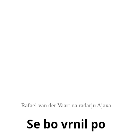
SI
|
RS
|
EN
Rafael van der Vaart na radarju Ajaxa
Se bo vrnil po