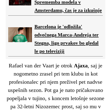
Sprememba modela v
Amsterdamu, čas je za izkušnje
Barcelona je 'odložila'
odvečnega Marca-Andreja ter
Stegna, ligo prvakov bo gledal
le po televiziji
Rafael van der Vaart je otrok
Ajaxa
, saj je
nogometno zrasel pri tem klubu in kot
profesionalec pri njem preživel pet nadvse
uspešnih sezon. Pot ga je nato pričakovano
popeljala v tujino, s koncem letošnje sezone
pa 32-letni Nizozemec prost, saj so mu v