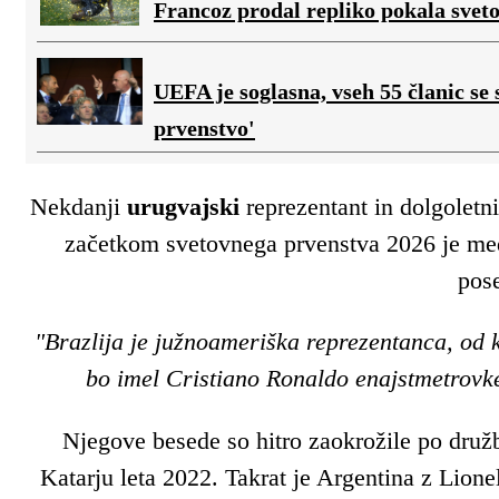
Francoz prodal repliko pokala svetov
UEFA je soglasna, vseh 55 članic se
prvenstvo'
Nekdanji
urugvajski
reprezentant in dolgoletn
začetkom svetovnega prvenstva 2026 je med f
pose
"Brazlija je južnoameriška reprezentanca, od k
bo imel Cristiano Ronaldo enajstmetrovke 
Njegove besede so hitro zaokrožile po družb
Katarju leta 2022. Takrat je Argentina z Lio