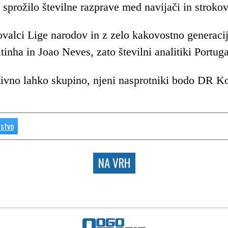
e sprožilo številne razprave med navijači in strokov
govalci Lige narodov in z zelo kakovostno gener
tinha in Joao Neves, zato številni analitiki Portug
ativno lahko skupino, njeni nasprotniki bodo DR 
nstvo
NA VRH