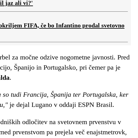
 jaz ali vi?'
 okriljem FIFA, če bo Infantino prodal svetovno
rbel za močne odzive nogometne javnosti. Pred
ijo, Španijo in Portugalsko, pri čemer pa je
lda
.
 so tudi Francija, Španija ter Portugalska, ker
u,"
je dejal Lugano v oddaji ESPN Brasil.
sodniških odločitev na svetovnem prvenstvu v
 med prvenstvom pa prejela več enajstmetrovk,