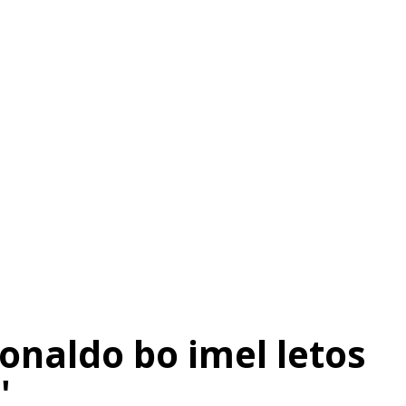
SI
|
RS
|
EN
onaldo bo imel letos
'