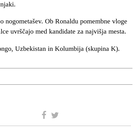
njaki.
acijo nogometašev. Ob Ronaldu pomembne vloge
alce uvrščajo med kandidate za najvišja mesta.
Kongo, Uzbekistan in Kolumbija (skupina K).
SLEDITE NAM