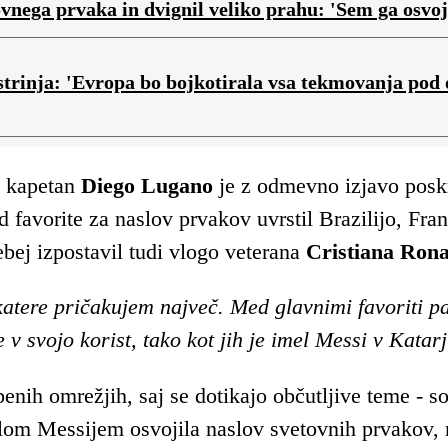
nega prvaka in dvignil veliko prahu: 'Sem ga osvojil
 strinja: 'Evropa bo bojkotirala vsa tekmovanja pod
i kapetan
Diego Lugano
je z odmevno izjavo posk
avorite za naslov prvakov uvrstil Brazilijo, Franc
bej izpostavil tudi vlogo veterana
Cristiana
Rona
atere pričakujem največ. Med glavnimi favoriti pa
v svojo korist, tako kot jih je imel Messi v Katarj
enih omrežjih, saj se dotikajo občutljive teme - 
nelom Messijem osvojila naslov svetovnih prvakov,