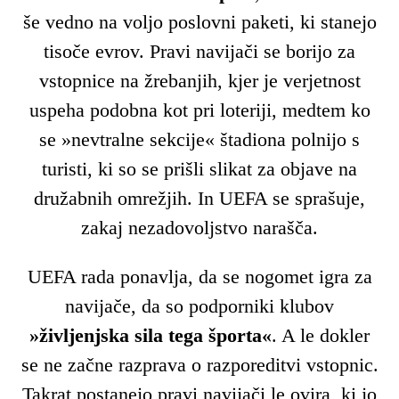
še vedno na voljo poslovni paketi, ki stanejo
tisoče evrov. Pravi navijači se borijo za
vstopnice na žrebanjih, kjer je verjetnost
uspeha podobna kot pri loteriji, medtem ko
se »nevtralne sekcije« štadiona polnijo s
turisti, ki so se prišli slikat za objave na
družabnih omrežjih. In UEFA se sprašuje,
zakaj nezadovoljstvo narašča.
UEFA rada ponavlja, da se nogomet igra za
navijače, da so podporniki klubov
»življenjska sila tega športa«
. A le dokler
se ne začne razprava o razporeditvi vstopnic.
Takrat postanejo pravi navijači le ovira, ki jo