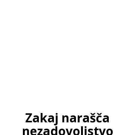
SI
|
RS
|
EN
Zakaj narašča
nezadovoljstvo