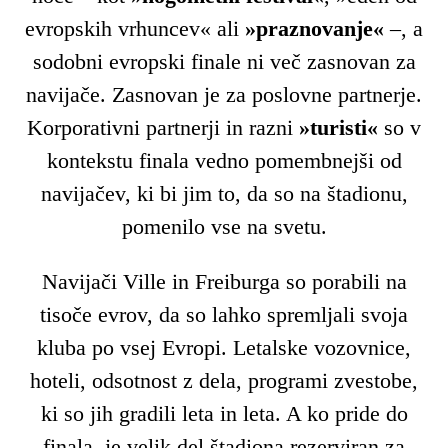
evropskih vrhuncev« ali
»praznovanje«
–, a
sodobni evropski finale ni več zasnovan za
navijače. Zasnovan je za poslovne partnerje.
Korporativni partnerji in razni
»turisti«
so v
kontekstu finala vedno pomembnejši od
navijačev, ki bi jim to, da so na štadionu,
pomenilo vse na svetu.
Navijači Ville in Freiburga so porabili na
tisoče evrov, da so lahko spremljali svoja
kluba po vsej Evropi. Letalske vozovnice,
hoteli, odsotnost z dela, programi zvestobe,
ki so jih gradili leta in leta. A ko pride do
finala, je velik del štadiona rezerviran za