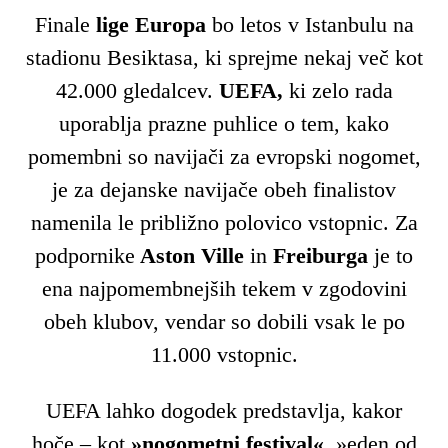
Finale
lige Europa
bo letos v Istanbulu na
stadionu Besiktasa, ki sprejme nekaj več kot
42.000 gledalcev.
UEFA,
ki zelo rada
uporablja prazne puhlice o tem, kako
pomembni so navijači za evropski nogomet,
je za dejanske navijače obeh finalistov
namenila le približno polovico vstopnic. Za
podpornike
Aston Ville
in
Freiburga
je to
ena najpomembnejših tekem v zgodovini
obeh klubov, vendar so dobili vsak le po
11.000 vstopnic.
UEFA lahko dogodek predstavlja, kakor
hoče – kot
»nogometni festival«
, »eden od