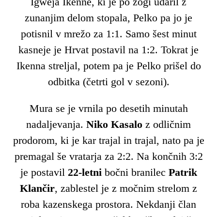
Igweja Ikenne, ki je po žogi udaril z
zunanjim delom stopala, Pelko pa jo je
potisnil v mrežo za 1:1. Samo šest minut
kasneje je Hrvat postavil na 1:2. Tokrat je
Ikenna streljal, potem pa je Pelko prišel do
odbitka (četrti gol v sezoni).
Mura se je vrnila po desetih minutah
nadaljevanja.
Niko Kasalo
z odličnim
prodorom, ki je kar trajal in trajal, nato pa je
premagal še vratarja za 2:2. Na končnih 3:2
je postavil
22-letni
bočni branilec
Patrik
Klančir
, zablestel je z močnim strelom z
roba kazenskega prostora. Nekdanji član