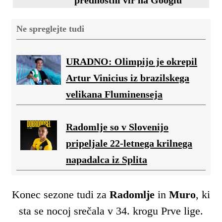
Ne spreglejte tudi
URADNO: Olimpijo je okrepil
Artur Vinicius iz brazilskega
velikana Fluminenseja
Radomlje so v Slovenijo
pripeljale 22-letnega krilnega
napadalca iz Splita
Konec sezone tudi za
Radomlje
in
Muro
, ki
sta se nocoj srečala v 34. krogu Prve lige.