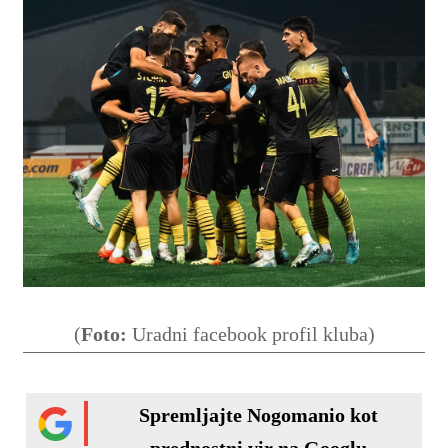
(
Foto:
Uradni facebook profil kluba)
Spremljajte Nogomanio kot
prednostni vir na Googlu