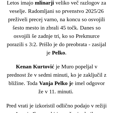
Letos imajo
mlinarji
veliko več razlogov za
veselje. Radomljani so prvenstvo 2025/26
preživeli precej varno, na koncu so osvojili
šesto mesto in zbrali 45 točk. Danes so
osvojili še zadnje tri, ko so Prekmurce
porazili s 3:2. Prišlo je do preobrata - zasijal
je
Pelko
.
Kenan Kurtović
je Muro popeljal v
prednost že v sedmi minuti, ko je zaključil z
bližine. Toda
Vanja Pelko j
e imel odgovor
že v 11. minuti.
Pred vrati je izkoristil odlično podajo v režiji