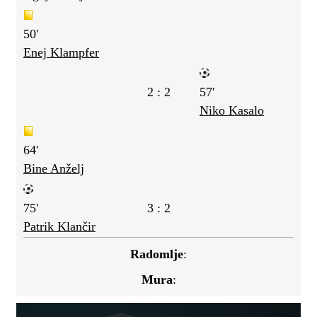
50'
Enej Klampfer
2 : 2
57'
Niko Kasalo
64'
Bine Anželj
75'
3 : 2
Patrik Klančir
Radomlje
:
Mura
: