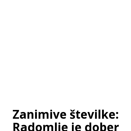
SI
|
RS
|
EN
Zanimive številke:
Radomlje je dober