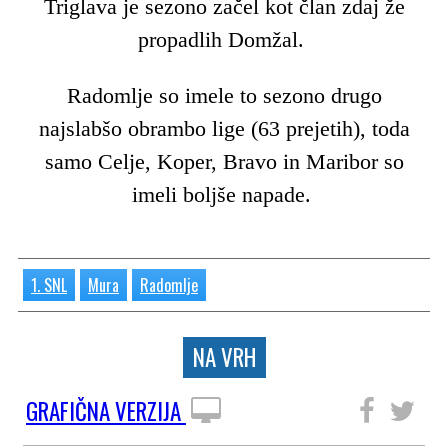
Triglava je sezono začel kot član zdaj že
propadlih Domžal.
Radomlje so imele to sezono drugo
najslabšo obrambo lige (63 prejetih), toda
samo Celje, Koper, Bravo in Maribor so
imeli boljše napade.
1. SNL
Mura
Radomlje
NA VRH
GRAFIČNA VERZIJA
SLEDITE NAM