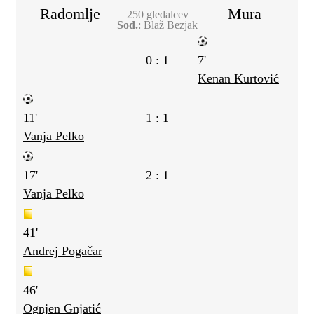
Radomlje
Mura
250 gledalcev
Sod.
: Blaž Bezjak
0 : 1
7'
Kenan Kurtović
11'
1 : 1
Vanja Pelko
17'
2 : 1
Vanja Pelko
41'
Andrej Pogačar
46'
Ognjen Gnjatić