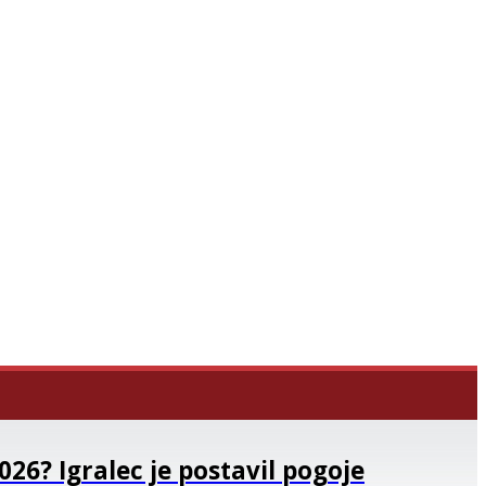
SI
|
RS
|
EN
026? Igralec je postavil pogoje