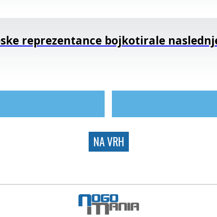
ske reprezentance bojkotirale naslednj
NA VRH