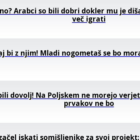
ono? Arabci so bili dobri dokler mu je di
več igrati
aj bi z njim! Mladi nogometaš se bo mora
bili dovolj! Na Poljskem ne morejo verjeti
prvakov ne bo
začel iskati somišljenike za svoj projekt: