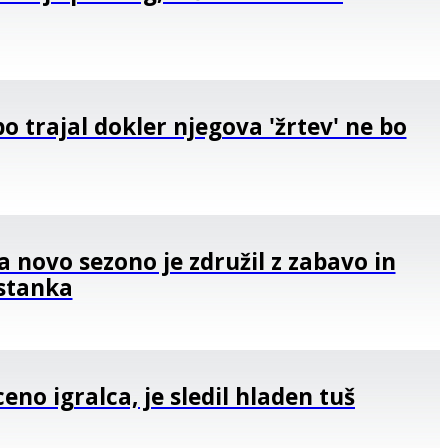
bo trajal dokler njegova 'žrtev' ne bo
na novo sezono je združil z zabavo in
estanka
eno igralca, je sledil hladen tuš