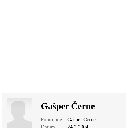
SI
|
RS
|
EN
Gašper Černe
Polno ime
Gašper Černe
Datum
24.2.2004